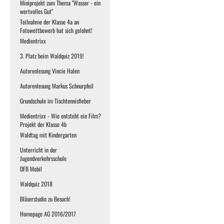
Miniprojekt zum Thema "Wasser - ein
wertvolles Gut"
Teilnahme der Klasse 4a an
Fotowettbewerb hat sich gelohnt!
Medientrixx
3. Platz beim Waldquiz 2019!
Autorenlesung Vincie Halen
Autorenlesung Markus Schnurpfeil
Grundschule im Tischtennisfieber
Medientrixx - Wie entsteht ein Film?
Projekt der Klasse 4b
Waldtag mit Kindergarten
Unterricht in der
Jugendverkehrsschule
DFB Mobil
Waldquiz 2018
Bläserstudio zu Besuch!
Homepage AG 2016/2017