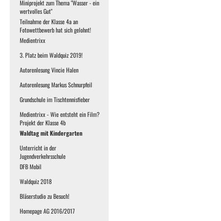
Miniprojekt zum Thema "Wasser - ein
wertvolles Gut"
Teilnahme der Klasse 4a an
Fotowettbewerb hat sich gelohnt!
Medientrixx
3. Platz beim Waldquiz 2019!
Autorenlesung Vincie Halen
Autorenlesung Markus Schnurpfeil
Grundschule im Tischtennisfieber
Medientrixx - Wie entsteht ein Film?
Projekt der Klasse 4b
Waldtag mit Kindergarten
Unterricht in der
Jugendverkehrsschule
DFB Mobil
Waldquiz 2018
Bläserstudio zu Besuch!
Homepage AG 2016/2017