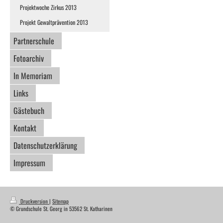
Projektwoche Zirkus 2013
Projekt Gewaltprävention 2013
Partnerschule
Fotoarchiv
In Memoriam
Links
Gästebuch
Kontakt
Datenschutzerklärung
Impressum
Druckversion
|
Sitemap
© Grundschule St. Georg in 53562 St. Katharinen