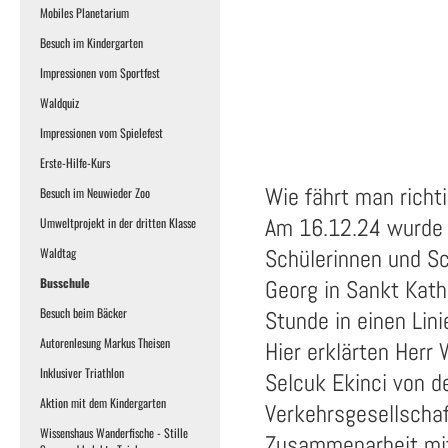
Mobiles Planetarium
Besuch im Kindergarten
Impressionen vom Sportfest
Waldquiz
Impressionen vom Spielefest
Erste-Hilfe-Kurs
Wie fährt man richt
Besuch im Neuwieder Zoo
Am 16.12.24 wurde d
Umweltprojekt in der dritten Klasse
Schülerinnen und Sc
Waldtag
Busschule
Georg in Sankt Kath
Besuch beim Bäcker
Stunde in einen Lini
Autorenlesung Markus Theisen
Hier erklärten Herr
Inklusiver Triathlon
Selcuk Ekinci von d
Aktion mit dem Kindergarten
Verkehrsgesellschaf
Wissenshaus Wanderfische - Stille
Zusammenarbeit mit