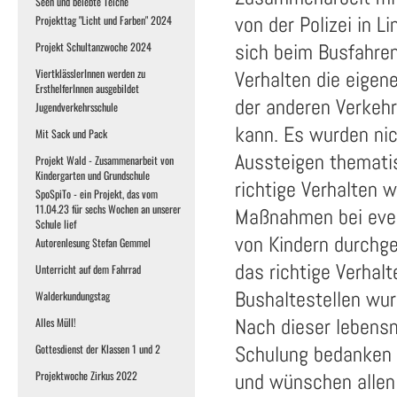
Seen und belebte Teiche
von der Polizei in L
Projekttag "Licht und Farben" 2024
sich beim Busfahren
Projekt Schultanzwoche 2024
ViertklässlerInnen werden zu
Verhalten die eigene
ErsthelferInnen ausgebildet
der anderen Verkeh
Jugendverkehrsschule
kann. Es wurden nic
Mit Sack und Pack
Aussteigen thematis
Projekt Wald - Zusammenarbeit von
Kindergarten und Grundschule
richtige Verhalten 
SpoSpiTo - ein Projekt, das vom
11.04.23 für sechs Wochen an unserer
Maßnahmen bei event
Schule lief
von Kindern durchg
Autorenlesung Stefan Gemmel
das richtige Verhal
Unterricht auf dem Fahrrad
Bushaltestellen wur
Walderkundungstag
Nach dieser lebens
Alles Müll!
Schulung bedanken 
Gottesdienst der Klassen 1 und 2
Projektwoche Zirkus 2022
und wünschen allen 