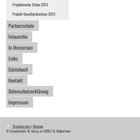
Projektwoche Zirkus 2013
Projekt Gewaltprävention 2013
Partnerschule
Fotoarchiv
In Memoriam
Links
Gästebuch
Kontakt
Datenschutzerklärung
Impressum
Druckversion
|
Sitemap
© Grundschule St. Georg in 53562 St. Katharinen