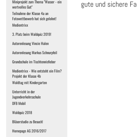
Miniprojekt zum Thema "Wasser - ein
gute und sichere Fa
wertvolles Gut"
Teilnahme der Klasse 4a an
Fotowettbewerb hat sich gelohnt!
Medientrixx
3. Platz beim Waldquiz 2019!
Autorenlesung Vincie Halen
Autorenlesung Markus Schnurpfeil
Grundschule im Tischtennisfieber
Medientrixx - Wie entsteht ein Film?
Projekt der Klasse 4b
Waldtag mit Kindergarten
Unterricht in der
Jugendverkehrsschule
DFB Mobil
Waldquiz 2018
Bläserstudio zu Besuch!
Homepage AG 2016/2017