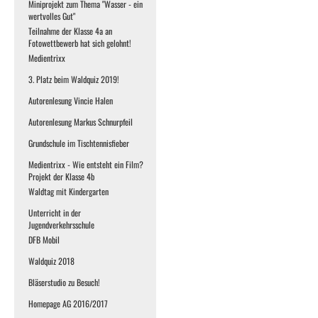
Miniprojekt zum Thema "Wasser - ein
wertvolles Gut"
Teilnahme der Klasse 4a an
Fotowettbewerb hat sich gelohnt!
Medientrixx
3. Platz beim Waldquiz 2019!
Autorenlesung Vincie Halen
Autorenlesung Markus Schnurpfeil
Grundschule im Tischtennisfieber
Medientrixx - Wie entsteht ein Film?
Projekt der Klasse 4b
Waldtag mit Kindergarten
Unterricht in der
Jugendverkehrsschule
DFB Mobil
Waldquiz 2018
Bläserstudio zu Besuch!
Homepage AG 2016/2017