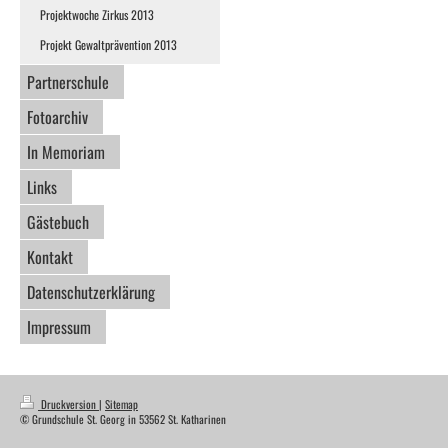
Projektwoche Zirkus 2013
Projekt Gewaltprävention 2013
Partnerschule
Fotoarchiv
In Memoriam
Links
Gästebuch
Kontakt
Datenschutzerklärung
Impressum
Druckversion
|
Sitemap
© Grundschule St. Georg in 53562 St. Katharinen