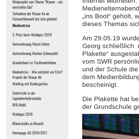
Internet widmeten.
Miniprojekt zum Thema "Wasser - ein
wertvolles Gut"
Medienelternabend 
Teilnahme der Klasse 4a an
„ins Boot“ geholt, 
Fotowettbewerb hat sich gelohnt!
dieses Themas sich
Medientrixx
3. Platz beim Waldquiz 2019!
Am 29.05.19 wurde
Autorenlesung Vincie Halen
Georg schließlich 
Plakette“ ausgestat
Autorenlesung Markus Schnurpfeil
vom SWR persönlic
Grundschule im Tischtennisfieber
und der Schule die
Medientrixx - Wie entsteht ein Film?
dem Medienbildun
Projekt der Klasse 4b
Waldtag mit Kindergarten
bescheinigt.
Unterricht in der
Die Plakette hat be
Jugendverkehrsschule
DFB Mobil
der Grundschule g
Waldquiz 2018
Bläserstudio zu Besuch!
Homepage AG 2016/2017