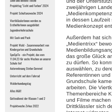
und der Unterstüt
Seen und belebte Teiche
Projekttag "Licht und Farben" 2024
zweijährigen Lande
„Medienkompetenz 
Projekt Schultanzwoche 2024
in dessen Laufzeit 
ViertklässlerInnen werden zu
ErsthelferInnen ausgebildet
Medienkonzept entw
Jugendverkehrsschule
Außerdem hat sich
Mit Sack und Pack
„Medientrixx“ bew
Projekt Wald - Zusammenarbeit von
Medienbildungsan
Kindergarten und Grundschule
SpoSpiTo - ein Projekt, das vom
das große Glück a
11.04.23 für sechs Wochen an unserer
zu dürfen. So konn
Schule lief
auswählen, zu de
Autorenlesung Stefan Gemmel
Referentinnen und 
Unterricht auf dem Fahrrad
Grundschule kamen
Walderkundungstag
arbeiten. Die Viert
Alles Müll!
Themenbereiche Ki
Gottesdienst der Klassen 1 und 2
und Filme machen 
Drittklässler sich 
Projektwoche Zirkus 2022