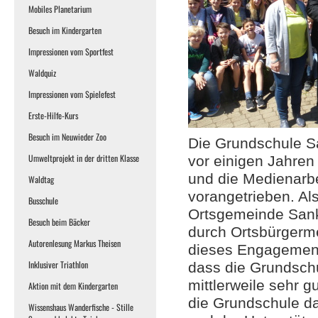
Mobiles Planetarium
Besuch im Kindergarten
Impressionen vom Sportfest
Waldquiz
Impressionen vom Spielefest
Erste-Hilfe-Kurs
Besuch im Neuwieder Zoo
Die Grundschule Sa
Umweltprojekt in der dritten Klasse
vor einigen Jahre
und die Medienarbe
Waldtag
vorangetrieben. Als
Busschule
Ortsgemeinde Sankt
Besuch beim Bäcker
durch Ortsbürgerme
Autorenlesung Markus Theisen
dieses Engagement 
Inklusiver Triathlon
dass die Grundsch
mittlerweile sehr gu
Aktion mit dem Kindergarten
die Grundschule d
Wissenshaus Wanderfische - Stille