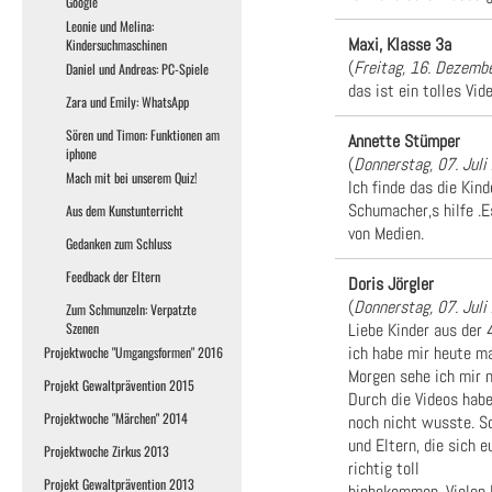
Google
Leonie und Melina:
Maxi, Klasse 3a
Kindersuchmaschinen
(
Freitag, 16. Dezemb
Daniel und Andreas: PC-Spiele
das ist ein tolles Vide
Zara und Emily: WhatsApp
Sören und Timon: Funktionen am
Annette Stümper
iphone
(
Donnerstag, 07. Jul
Mach mit bei unserem Quiz!
Ich finde das die Kin
Schumacher,s hilfe .
Aus dem Kunstunterricht
von Medien.
Gedanken zum Schluss
Feedback der Eltern
Doris Jörgler
(
Donnerstag, 07. Jul
Zum Schmunzeln: Verpatzte
Liebe Kinder aus der 
Szenen
ich habe mir heute m
Projektwoche "Umgangsformen" 2016
Morgen sehe ich mir n
Projekt Gewaltprävention 2015
Durch die Videos habe
Projektwoche "Märchen" 2014
noch nicht wusste. S
und Eltern, die sich 
Projektwoche Zirkus 2013
richtig toll
Projekt Gewaltprävention 2013
hinbekommen. Vielen 