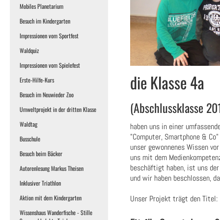
Mobiles Planetarium
Besuch im Kindergarten
Impressionen vom Sportfest
Waldquiz
Impressionen vom Spielefest
die Klasse 4a
Erste-Hilfe-Kurs
Besuch im Neuwieder Zoo
(Abschlussklasse 201
Umweltprojekt in der dritten Klasse
Waldtag
haben uns in einer umfassend
"Computer, Smartphone & Co" 
Busschule
unser gewonnenes Wissen vor 
Besuch beim Bäcker
uns mit dem Medienkompetenzt
beschäftigt haben, ist uns de
Autorenlesung Markus Theisen
und wir haben beschlossen, da
Inklusiver Triathlon
Unser Projekt trägt den Titel:
Aktion mit dem Kindergarten
Wissenshaus Wanderfische - Stille