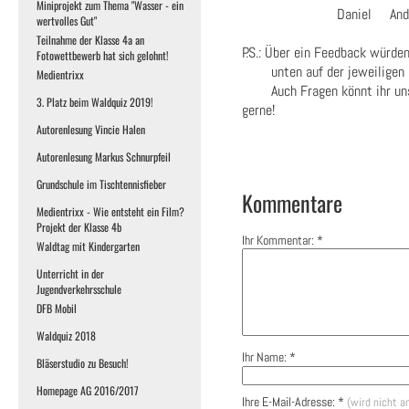
Miniprojekt zum Thema "Wasser - ein
Daniel Andreas
wertvolles Gut"
Teilnahme der Klasse 4a an
P.S.: Über ein Feedback würden
Fotowettbewerb hat sich gelohnt!
unten auf der jeweiligen Se
Medientrixx
Auch Fragen könnt ihr uns g
3. Platz beim Waldquiz 2019!
gerne!
Autorenlesung Vincie Halen
Autorenlesung Markus Schnurpfeil
Grundschule im Tischtennisfieber
Kommentare
Medientrixx - Wie entsteht ein Film?
Projekt der Klasse 4b
Ihr Kommentar: *
Waldtag mit Kindergarten
Unterricht in der
Jugendverkehrsschule
DFB Mobil
Waldquiz 2018
Ihr Name: *
Bläserstudio zu Besuch!
Homepage AG 2016/2017
Ihre E-Mail-Adresse: *
(wird nicht a