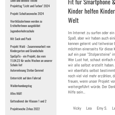
Fit für Smartphone 
Seen und belebte Teiche
Projekttag "Licht und Farben" 2024
Kinder helfen Kindern
Projekt Schultanzwoche 2024
Welt
ViertklässlerInnen werden zu
ErsthelferInnen ausgebildet
Jugendverkehrsschule
Im Internet zu surfen oder ei
Spaß, aber wir haben auch ei
Mit Sack und Pack
kennen gelernt und teilweise 
Projekt Wald - Zusammenarbeit von
möchten einerseits für diese 
Kindergarten und Grundschule
auf ein paar "Stolpersteine" 
SpoSpiTo - ein Projekt, das vom
Wer Lust hat, schaut einfach 
11.04.23 für sechs Wochen an unserer
wir alle selbst erstellt haben
Schule lief
wir ebenfalls selbst bestimm
Autorenlesung Stefan Gemmel
noch viel viel mehr erzählen, 
Unterricht auf dem Fahrrad
freuen, wenn unser Projekt vo
Walderkundungstag
weitergeführt würde. Der Den
Hilfe sein...
Alles Müll!
Gottesdienst der Klassen 1 und 2
Vicky Lea Emy S. Le
Projektwoche Zirkus 2022