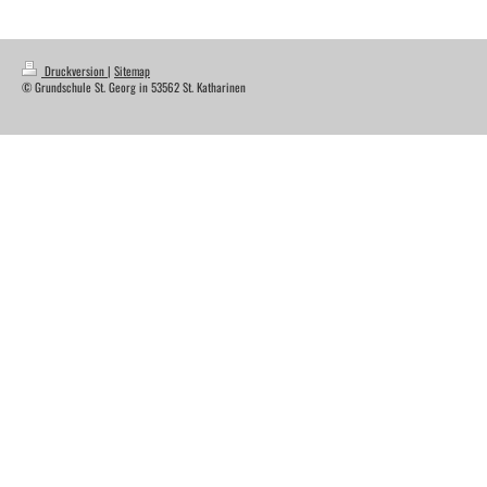
Druckversion
|
Sitemap
© Grundschule St. Georg in 53562 St. Katharinen