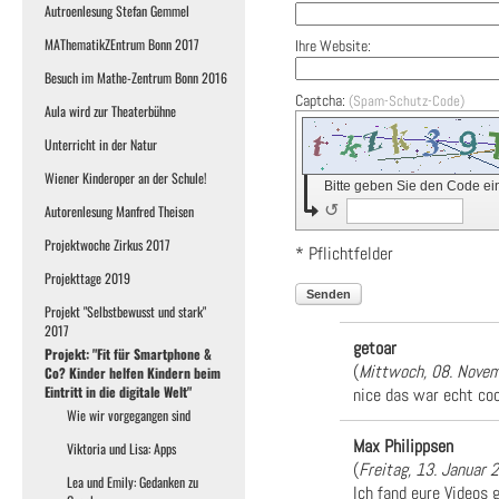
Autroenlesung Stefan Gemmel
MAThematikZEntrum Bonn 2017
Ihre Website:
Besuch im Mathe-Zentrum Bonn 2016
Captcha:
(Spam-Schutz-Code)
Aula wird zur Theaterbühne
Unterricht in der Natur
Wiener Kinderoper an der Schule!
Bitte geben Sie den Code ei
↺
Autorenlesung Manfred Theisen
Projektwoche Zirkus 2017
* Pflichtfelder
Projekttage 2019
Senden
Projekt "Selbstbewusst und stark"
2017
getoar
Projekt: "Fit für Smartphone &
(
Mittwoch, 08. Nove
Co? Kinder helfen Kindern beim
Eintritt in die digitale Welt"
nice das war echt co
Wie wir vorgegangen sind
Max Philippsen
Viktoria und Lisa: Apps
(
Freitag, 13. Januar 
Lea und Emily: Gedanken zu
Ich fand eure Videos g