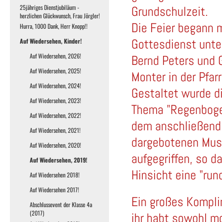
25jähriges Dienstjubiläum -
Grundschulzeit.
herzlichen Glückwunsch, Frau Jörgler!
Die Feier begann 
Hurra, 1000 Dank, Herr Knopp!!
Gottesdienst unter
Auf Wiedersehen, Kinder!
Auf Wiedersehen, 2026!
Bernd Peters und 
Auf Wiedersehen, 2025!
Monter in der Pfar
Auf Wiedersehen, 2024!
Gestaltet wurde 
Auf Wiedersehen, 2023!
Thema "Regenboge
Auf Wiedersehen, 2022!
dem anschließend 
Auf Wiedersehen, 2021!
dargebotenen Musi
Auf Wiedersehen, 2020!
aufgegriffen, so d
Auf Wiedersehen, 2019!
Hinsicht eine "run
Auf Wiedersehen 2018!
Auf Wiedersehen 2017!
Ein großes Komplim
Abschlussevent der Klasse 4a
(2017)
ihr habt sowohl m