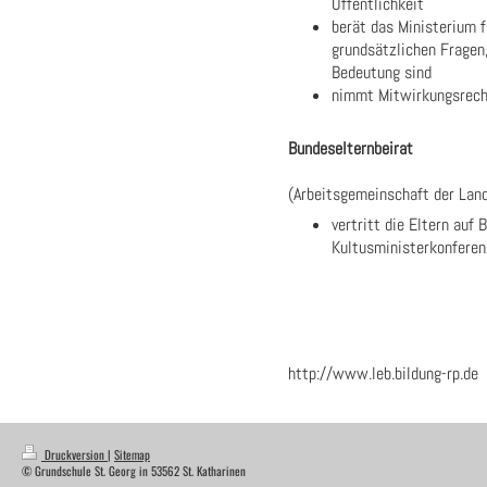
Öffentlichkeit
berät das Ministerium f
grundsätzlichen Fragen
Bedeutung sind
nimmt Mitwirkungsrech
Bundeselternbeirat
(Arbeitsgemeinschaft der Lan
vertritt die Eltern auf
Kultusministerkonferen
http://www.leb.bildung-rp.de
Druckversion
|
Sitemap
© Grundschule St. Georg in 53562 St. Katharinen