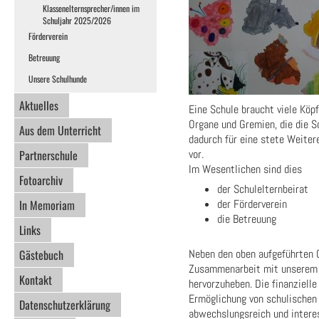
Klassenelternsprecher/innen im
Schuljahr 2025/2026
Förderverein
Betreuung
Unsere Schulhunde
Aktuelles
Eine Schule braucht viele Köpf
Organe und Gremien, die die Sc
Aus dem Unterricht
dadurch für eine stete Weiter
Partnerschule
vor.
Im Wesentlichen sind dies
Fotoarchiv
der Schulelternbeirat
In Memoriam
der Förderverein
die Betreuung
Links
Gästebuch
Neben den oben aufgeführten G
Zusammenarbeit mit unsere
Kontakt
hervorzuheben. Die finanziell
Ermöglichung von schulischen 
Datenschutzerklärung
abwechslungsreich und intere