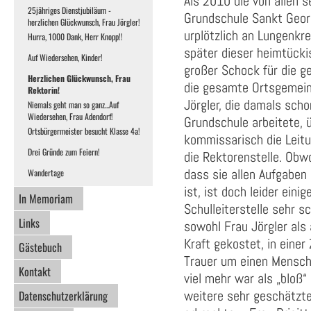
Als 2010 die von allen 
25jähriges Dienstjubiläum -
Grundschule Sankt Georg
herzlichen Glückwunsch, Frau Jörgler!
urplötzlich an Lungenkr
Hurra, 1000 Dank, Herr Knopp!!
später dieser heimtücki
Auf Wiedersehen, Kinder!
großer Schock für die g
Herzlichen Glückwunsch, Frau
die gesamte Ortsgemein
Rektorin!
Jörgler, die damals scho
Niemals geht man so ganz...Auf
Wiedersehen, Frau Adendorf!
Grundschule arbeitete, 
Ortsbürgermeister besucht Klasse 4a!
kommissarisch die Leitu
Drei Gründe zum Feiern!
die Rektorenstelle. Obwo
dass sie allen Aufgaben
Wandertage
ist, ist doch leider ein
In Memoriam
Schulleiterstelle sehr 
Links
sowohl Frau Jörgler als
Kraft gekostet, in einer 
Gästebuch
Trauer um einen Mensche
Kontakt
viel mehr war als „bloß“
Datenschutzerklärung
weitere sehr geschätzte